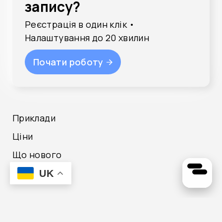
запису?
Реєстрація в один клік •
Налаштування до 20 хвилин
Почати роботу
Приклади
Ціни
Що нового
Допомога
UK
Wepster
© 2017..2020