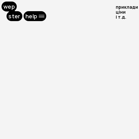
wep
приклади
ціни
ster
help
і т.д.