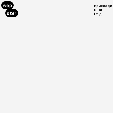
wep
приклади
ціни
ster
і т.д.